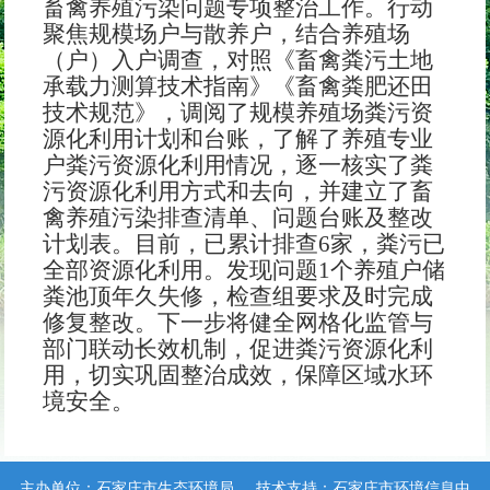
畜禽养殖污染问题专项整治工作。行动
聚焦规模场户与散养户，结合养殖场
（户）入户调查，对照《畜禽粪污土地
承载力测算技术指南》《畜禽粪肥还田
技术规范》，调阅了规模养殖场粪污资
源化利用计划和台账，了解了养殖专业
户粪污资源化利用情况，逐一核实了粪
污资源化利用方式和去向，并建立了畜
禽养殖污染排查清单、问题台账及整改
计划表。目前，已累计排查
6家，粪污已
全部资源化利用。发现问题1个养殖户储
粪池顶年久失修，检查组要求及时完成
修复整改。下一步将健全网格化监管与
部门联动长效机制，促进粪污资源化利
用，切实巩固整治成效，保障区域水环
境安全。